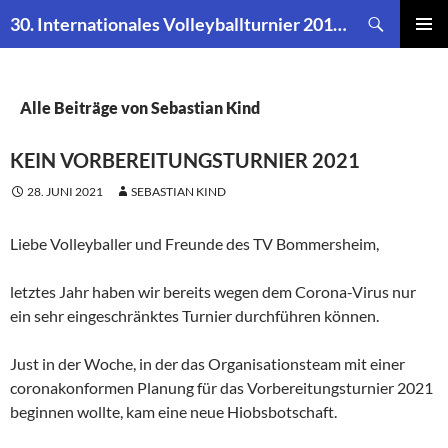
Suchen
30. Internationales Volleyballturnier 2019 des TV Bommersheim
ZUM
PRIMÄR
INHALT
MENÜ
SPRINGEN
Alle Beiträge von Sebastian Kind
KEIN VORBEREITUNGSTURNIER 2021
28. JUNI 2021
SEBASTIAN KIND
Liebe Volleyballer und Freunde des TV Bommersheim,
letztes Jahr haben wir bereits wegen dem Corona-Virus nur
ein sehr eingeschränktes Turnier durchführen können.
Just in der Woche, in der das Organisationsteam mit einer
coronakonformen Planung für das Vorbereitungsturnier 2021
beginnen wollte, kam eine neue Hiobsbotschaft.